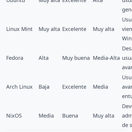
Ubuntu
Muy alta
Excelente
Alta
usu
gen
Usu
Linux Mint
Muy alta
Excelente
Muy alta
vie
Win
Des
Fedora
Alta
Muy buena
Media-Alta
usu
ava
Usu
Arch Linux
Baja
Excelente
Media
ava
ent
Dev
NixOS
Media
Buena
Muy alta
adm
de 