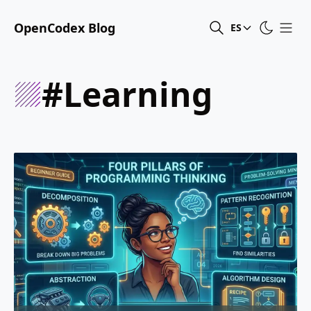
OpenCodex Blog
ES
#learning