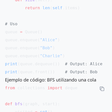
        return
 len
(
self
.items)
# Uso
queue 
=
 Queue()
queue.enqueue(
"Alice"
)
queue.enqueue(
"Bob"
)
queue.enqueue(
"Charlie"
)
print
(queue.dequeue())  
# Output: Alice
print
(queue.front())    
# Output: Bob
Ejemplo de código: BFS utilizando una cola
from
 collections 
import
 deque
def
 bfs
(graph, start):
    visited 
=
 set
()