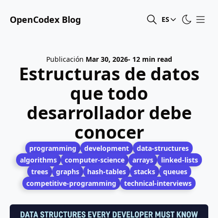
OpenCodex Blog
ES
Publicación
Mar 30, 2026
- 12 min read
Estructuras de datos
que todo
desarrollador debe
conocer
programming
development
data-structures
algorithms
computer-science
arrays
linked-lists
trees
graphs
hash-tables
stacks
queues
competitive-programming
technical-interviews