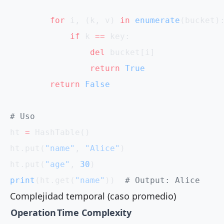
        for
 i, (k, v) 
in
 enumerate
(bucket)
            if
 k 
==
 key:
                del
 bucket[i]
                return
 True
        return
 False
# Uso
ht 
=
 HashTable()
ht.put(
"name"
, 
"Alice"
)
ht.put(
"age"
, 
30
)
print
(ht.get(
"name"
))  
# Output: Alice
Complejidad temporal (caso promedio)
Operation
Time Complexity