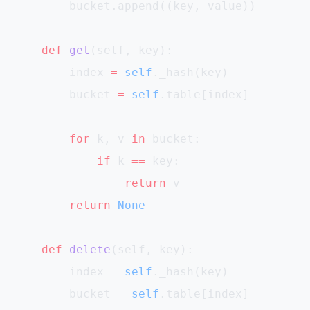
        bucket.append((key, value))
    def
 get
(self, key):
        index 
=
 self
._hash(key)
        bucket 
=
 self
.table[index]
        for
 k, v 
in
 bucket:
            if
 k 
==
 key:
                return
 v
        return
 None
    def
 delete
(self, key):
        index 
=
 self
._hash(key)
        bucket 
=
 self
.table[index]