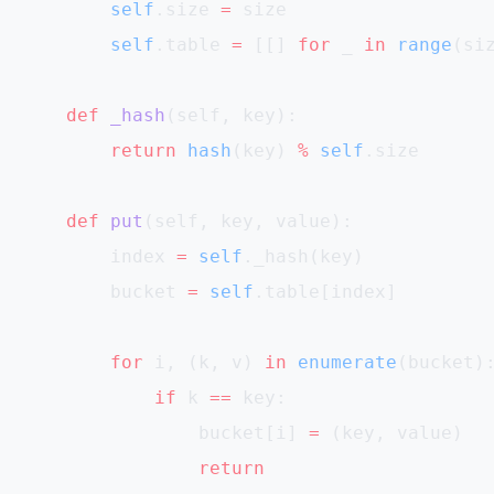
        self
.size 
=
 size
        self
.table 
=
 [[] 
for
 _ 
in
 range
(si
    def
 _hash
(self, key):
        return
 hash
(key) 
%
 self
.size
    def
 put
(self, key, value):
        index 
=
 self
._hash(key)
        bucket 
=
 self
.table[index]
        for
 i, (k, v) 
in
 enumerate
(bucket)
            if
 k 
==
 key:
                bucket[i] 
=
 (key, value)
                return