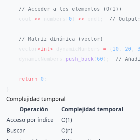
    // Acceder a los elementos (O(1))
    cout 
<<
 numbers[
0
] 
<<
 endl;
  // Output
    // Matriz dinámica (vector)
    vector
<int>
 dynamicNumbers 
=
 {
10
, 
20
, 
    dynamicNumbers.
push_back
(
60
);
  // Añad
    return
 0
;
}
Complejidad temporal
Operación
Complejidad temporal
Acceso por índice
O(1)
Buscar
O(n)