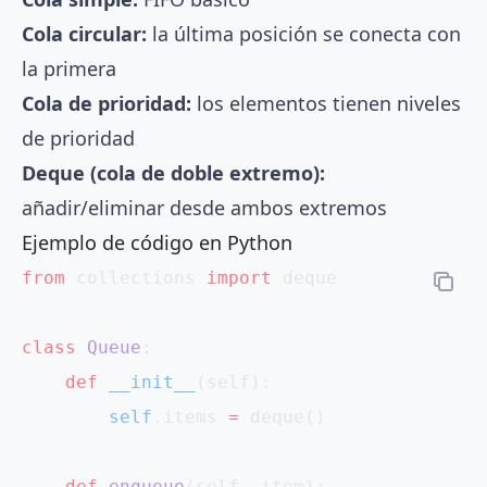
Cola circular:
la última posición se conecta con
la primera
Cola de prioridad:
los elementos tienen niveles
de prioridad
Deque (cola de doble extremo):
añadir/eliminar desde ambos extremos
Ejemplo de código en Python
from
 collections 
import
 deque
class
 Queue
:
    def
 __init__
(self):
        self
.items 
=
 deque()
    def
 enqueue
(self, item):