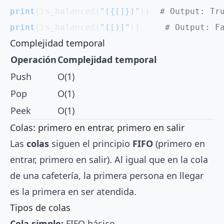
print
(is_balanced(
"({[]})"
))  
# Output: Tr
print
(is_balanced(
"([)]"
))     
# Output: F
Complejidad temporal
Operación
Complejidad temporal
Push
O(1)
Pop
O(1)
Peek
O(1)
Colas: primero en entrar, primero en salir
Las
colas
siguen el principio
FIFO
(primero en
entrar, primero en salir). Al igual que en la cola
de una cafetería, la primera persona en llegar
es la primera en ser atendida.
Tipos de colas
Cola simple:
FIFO básico