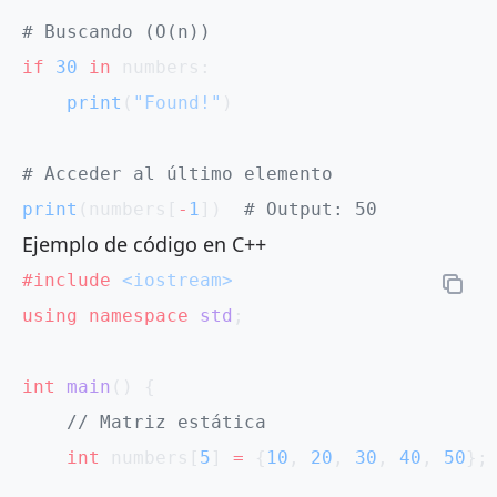
# Buscando (O(n))
if
 30
 in
 numbers:
    print
(
"Found!"
)
# Acceder al último elemento
print
(numbers[
-
1
])  
# Output: 50
Ejemplo de código en C++
#include
 <iostream>
using
 namespace
 std
;
int
 main
() {
    // Matriz estática
    int
 numbers[
5
] 
=
 {
10
, 
20
, 
30
, 
40
, 
50
};