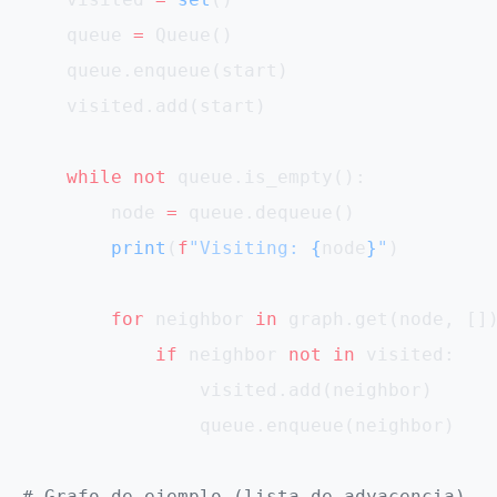
    queue 
=
 Queue()
    queue.enqueue(start)
    visited.add(start)
    while
 not
 queue.is_empty():
        node 
=
 queue.dequeue()
        print
(
f
"Visiting: 
{
node
}
"
)
        for
 neighbor 
in
 graph.get(node, []
            if
 neighbor 
not
 in
 visited:
                visited.add(neighbor)
                queue.enqueue(neighbor)
# Grafo de ejemplo (lista de adyacencia)