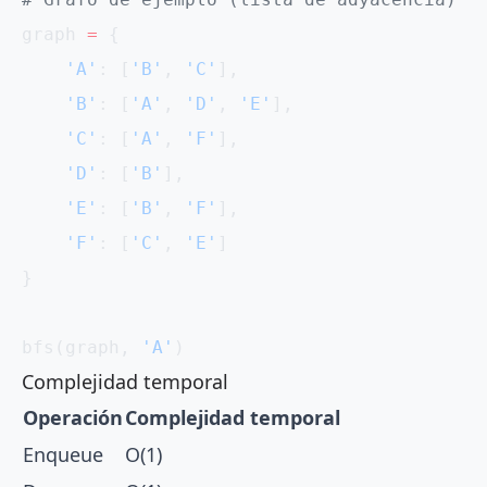
graph 
=
 {
    'A'
: [
'B'
, 
'C'
],
    'B'
: [
'A'
, 
'D'
, 
'E'
],
    'C'
: [
'A'
, 
'F'
],
    'D'
: [
'B'
],
    'E'
: [
'B'
, 
'F'
],
    'F'
: [
'C'
, 
'E'
]
}
bfs(graph, 
'A'
)
Complejidad temporal
Operación
Complejidad temporal
Enqueue
O(1)