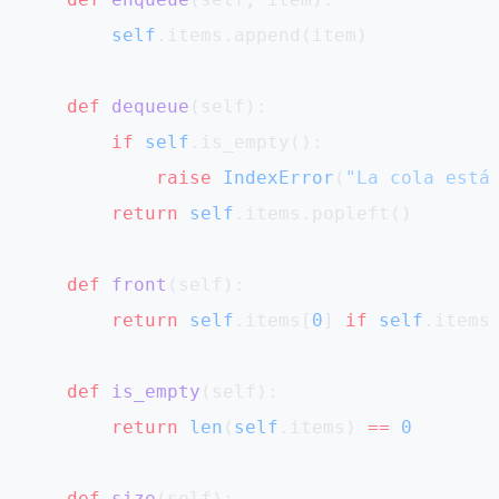
        self
.items.append(item)
    def
 dequeue
(self):
        if
 self
.is_empty():
            raise
 IndexError
(
"La cola está
        return
 self
.items.popleft()
    def
 front
(self):
        return
 self
.items[
0
] 
if
 self
.items
    def
 is_empty
(self):
        return
 len
(
self
.items) 
==
 0
    def
 size
(self):