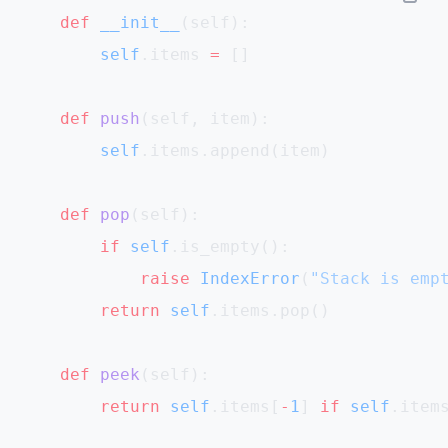
    def
 __init__
(self):
        self
.items 
=
 []
    def
 push
(self, item):
        self
.items.append(item)
    def
 pop
(self):
        if
 self
.is_empty():
            raise
 IndexError
(
"Stack is emp
        return
 self
.items.pop()
    def
 peek
(self):
        return
 self
.items[
-
1
] 
if
 self
.item