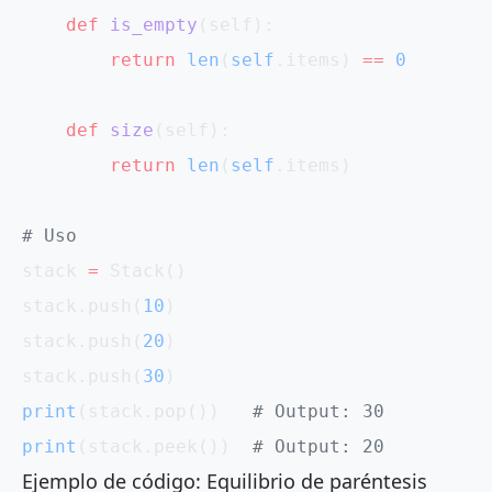
    def
 is_empty
(self):
        return
 len
(
self
.items) 
==
 0
    def
 size
(self):
        return
 len
(
self
.items)
# Uso
stack 
=
 Stack()
stack.push(
10
)
stack.push(
20
)
stack.push(
30
)
print
(stack.pop())   
# Output: 30
print
(stack.peek())  
# Output: 20
Ejemplo de código: Equilibrio de paréntesis