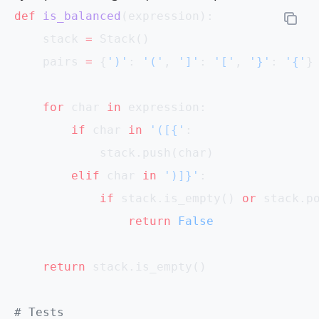
def
 is_balanced
(expression):
    stack 
=
 Stack()
    pairs 
=
 {
')'
: 
'('
, 
']'
: 
'['
, 
'}'
: 
'{'
}
    for
 char 
in
 expression:
        if
 char 
in
 '([{'
:
            stack.push(char)
        elif
 char 
in
 ')]}'
:
            if
 stack.is_empty() 
or
 stack.p
                return
 False
    return
 stack.is_empty()
# Tests