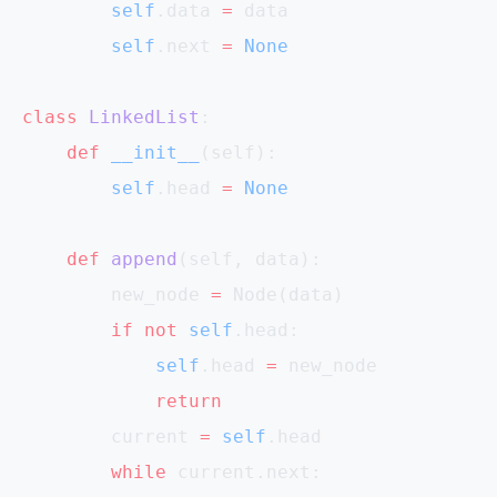
        self
.data 
=
 data
        self
.next 
=
 None
class
 LinkedList
:
    def
 __init__
(self):
        self
.head 
=
 None
    def
 append
(self, data):
        new_node 
=
 Node(data)
        if
 not
 self
.head:
            self
.head 
=
 new_node
            return
        current 
=
 self
.head
        while
 current.next: