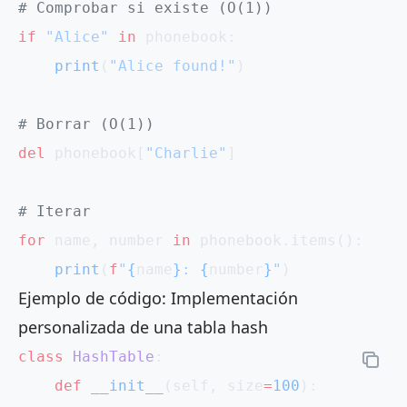
# Comprobar si existe (O(1))
if
 "Alice"
 in
 phonebook:
    print
(
"Alice found!"
)
# Borrar (O(1))
del
 phonebook[
"Charlie"
]
# Iterar
for
 name, number 
in
 phonebook.items():
    print
(
f
"
{
name
}
: 
{
number
}
"
)
Ejemplo de código: Implementación
personalizada de una tabla hash
class
 HashTable
:
    def
 __init__
(self, size
=
100
):