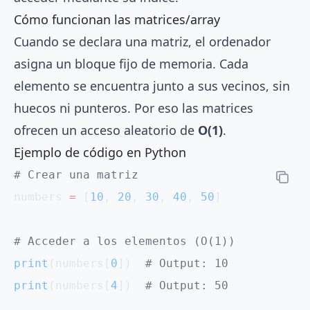
Cómo funcionan las matrices/array
Cuando se declara una matriz, el ordenador
asigna un bloque fijo de memoria. Cada
elemento se encuentra junto a sus vecinos, sin
huecos ni punteros. Por eso las matrices
ofrecen un acceso aleatorio de
O(1)
.
Ejemplo de código en Python
# Crear una matriz
numbers 
=
 [
10
, 
20
, 
30
, 
40
, 
50
]
# Acceder a los elementos (O(1))
print
(numbers[
0
])  
# Output: 10
print
(numbers[
4
])  
# Output: 50