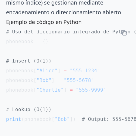
mismo índice) se gestionan mediante
encadenamiento o direccionamiento abierto
Ejemplo de código en Python
# Uso del diccionario integrado de Python 
phonebook 
=
 {}
# Insert (O(1))
phonebook[
"Alice"
] 
=
 "555-1234"
phonebook[
"Bob"
] 
=
 "555-5678"
phonebook[
"Charlie"
] 
=
 "555-9999"
# Lookup (O(1))
print
(phonebook[
"Bob"
])  
# Output: 555-567