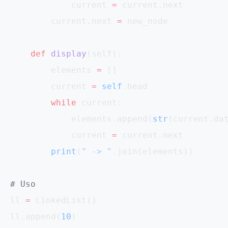
            current 
=
 current.next
        current.next 
=
 new_node
    def
 display
(self):
        elements 
=
 []
        current 
=
 self
.head
        while
 current:
            elements.append(
str
(current.da
            current 
=
 current.next
        print
(
" -> "
.join(elements))
# Uso
ll 
=
 LinkedList()
ll.append(
10
)