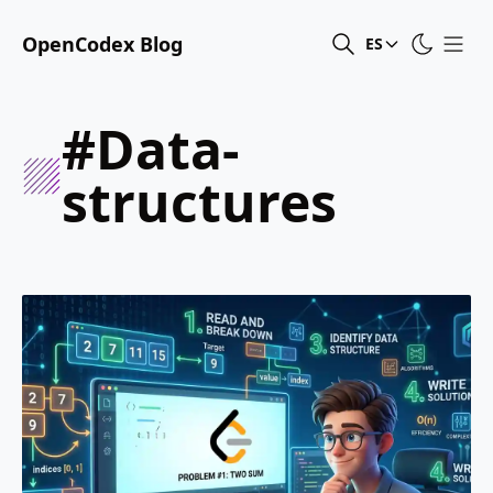
OpenCodex Blog
ES
#data-
structures